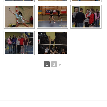
1
2
►