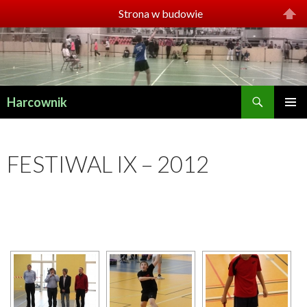
Strona w budowie
Szukaj
Harcownik
PRZESKOCZ
MENU
DO
GŁÓWN
TREŚCI
FESTIWAL IX – 2012